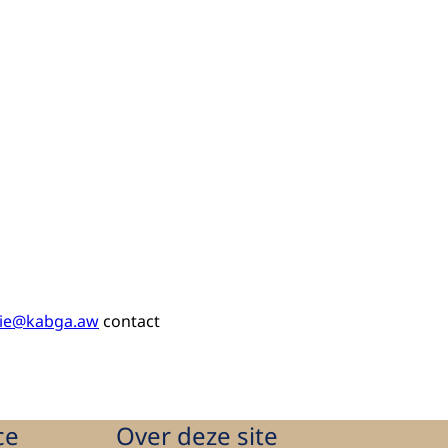
ie@kabga.aw
contact
ce
Over deze site